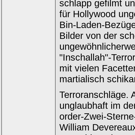
schlapp gefilmt un
für Hollywood ung
Bin-Laden-Bezügen,
Bilder von der sch
ungewöhnlicherwei
"Inschallah"-Terro
mit vielen Facette
martialisch schika
Terroranschläge. 
unglaubhaft im de
order-Zwei-Stern
William Devereaux