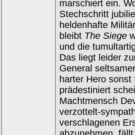
marschiert ein. W
Stechschritt jubil
heldenhafte Militä
bleibt
The Siege
w
und die tumultarti
Das liegt leider z
General seltsamerw
harter Hero sonst
prädestiniert schei
Machtmensch Deve
verzottelt-sympat
verschlagenen Ers
abzunehmen, fällt